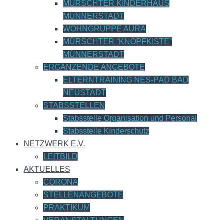
MÜRSCHTER KINDERHAUS
MÜNNERSTADT
WOHNGRUPPE AURA
MÜRSCHTER “KNOPFKISTE”
MÜNNERSTADT
ERGÄNZENDE ANGEBOTE
ELTERNTRAINING NES-PÄD BAD
NEUSTADT
STABSSTELLEN
Stabsstelle Organisation und Personal
Stabsstelle Kinderschutz
NETZWERK E.V.
LEITBILD
AKTUELLES
CORONA
STELLENANGEBOTE
PRAKTIKUM